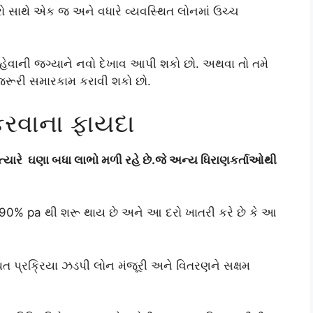
દરો સાથે એક જ અને વધારે વ્યવસ્થિત લોનમાં ઉચ્ચ
હેવાની જગ્યાને નવો દેખાવ આપી શકો છો. અથવા તો તમે
 જરૂરી સમારકામ કરાવી શકો છો.
કરવાના ફાયદા
ો ત્યારે ઘણા બધા લાભો મળી રહે છે.જે અન્ય ધિરાણકર્તાઓથી
90% pa થી શરૂ થાય છે અને આ દરો ખાતરી કરે છે કે આ
િત પ્રક્રિયા ઝડપી લોન મંજૂરી અને વિતરણને સક્ષમ