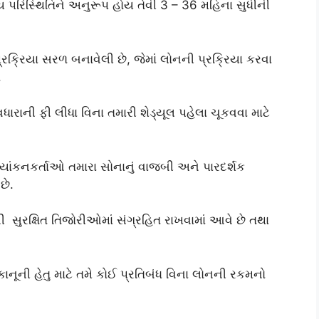
 પરિસ્થિતિને અનુરૂપ હોય તેવી 3 – 36 મહિના સુધીની
્રિયા સરળ બનાવેલી છે, જેમાં લોનની પ્રક્રિયા કરવા
.
વધારાની ફી લીધા વિના તમારી શેડ્યૂલ પહેલા ચૂકવવા માટે
લ્યાંકનકર્તાઓ તમારા સોનાનું વાજબી અને પારદર્શક
છે.
કની સુરક્ષિત તિજોરીઓમાં સંગ્રહિત રાખવામાં આવે છે તથા
નૂની હેતુ માટે તમે કોઈ પ્રતિબંધ વિના લોનની રકમનો