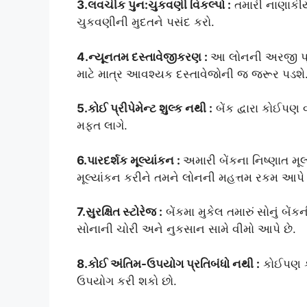
3.લવચીક પુન:ચુકવણી વિકલ્પો :
તમારી નાણાકીય
ચુકવણીની મુદતને પસંદ કરો.
4.ન્યૂનતમ દસ્તાવેજીકરણ :
આ લોનની અરજી પ્રક
માટે માત્ર આવશ્યક દસ્તાવેજોની જ જરૂર પડશે
5.કોઈ પ્રીપેમેન્ટ શુલ્ક નથી :
બેંક દ્વારા કોઈપણ 
મફત લાગે.
6.પારદર્શક મૂલ્યાંકન :
અમારી બેંકના નિષ્ણાત મૂ
મૂલ્યાંકન કરીને તમને લોનની મહત્તમ રકમ આપે 
7.સુરક્ષિત સ્ટોરેજ :
બેંકમા મુકેલ તમારું સોનું બેં
સોનાની ચોરી અને નુકસાન સામે વીમો આપે છે.
8.કોઈ અંતિમ-ઉપયોગ પ્રતિબંધો નથી :
કોઈપણ કા
ઉપયોગ કરી શકો છો.