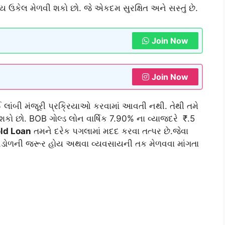
ઉકેલ મેળવી શકો છો. જે એકદમ સુરક્ષિત અને સસ્તું છે.
Join Now
Join Now
લાંબી મંજૂરી પ્રક્રિયાઓ કરવામાં આવતી નથી. તેથી તમે
શકો છો. BOB ગોલ્ડ લોન વાર્ષિક 7.90% ના વ્યાજદરે ₹.5
ld Loan
તમને દરેક પગલામાં મદદ કરવા તત્પર છે.જેવા
 ભંડોળની જરૂર હોય અથવા વ્યવસાયની તક મેળવવા માંગતા