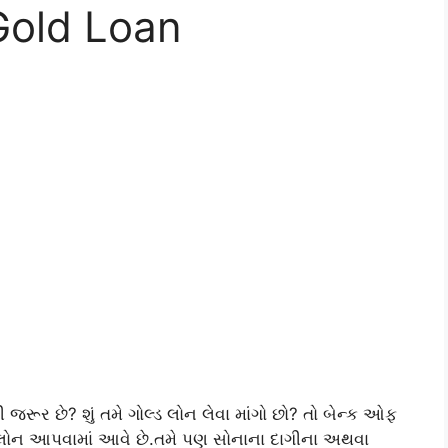
Gold Loan
ની જરૂર છે? શું તમે ગોલ્ડ લોન લેવા માંગો છો? તો બેન્ક ઓફ
ડ લોન આપવામાં આવે છે.તમે પણ સોનાના દાગીના અથવા