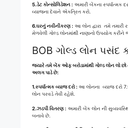
5.ડેટ કોન્સોલિડેશન :
અમારી બેંકના સ્પર્ધાત્મક 
વ્યાજના દેવાને એકત્રિત કરો.
6.ઘરનું નવીનીકરણ :
આ લોન દ્વારા તમે તમારી ર
મેળવેલી ગોલ્ડ લોનમાંથી નાણાનો ઉપયોગ કરીને
BOB ગોલ્ડ લોન પસંદ 
જ્યારે તમે બેંક ઓફ બરોડામાંથી ગોલ્ડ લોન લો છ
અલગ પાડે છે:
1.સ્પર્ધાત્મક વ્યાજ દરો :
આ લોનના વ્યાજ દરો 7.
લોન પરવડે તેવી રહેશે.
2.ઝડપી વિતરણ :
અમારી બેંક લોન ની સુવ્યવસ્થ
બનાવે છે.