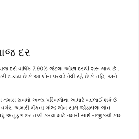
્યાજ દર
્યાજ દરો વાર્ષિક 7.90% જેટલા ઓછા દરથી શરૂ થાય છે .
રી શકાય છે કે આ લોન પરવડે તેવી રહે છે કે નહિ અને
ના તમારા સંબંધો અન્ય પરિબળોના આધારે બદલાઈ શકે છે
 વગેરે. અમારી બેંકના ગોલ્ડ લોન સાથે જોડાયેલા લોન
વધુ અનુકૂળ દર નક્કી કરવા માટે તમારી સાથે નજીકથી કામ