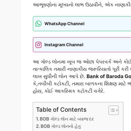
આભૂષણોના મૂલ્યનો લાભ ઉઠાવીને, એક નાણાકીય 
WhatsApp Channel
Instagram Channel
આ ગોલ્ડ લોનમા ખૂબ જ ઓછા પેપરવર્ક અને કોઈ 
તાત્કાલિક તમારી નાણાકીય જરૂરિયાતો પૂરી કરી 
લાખ સુધીની લોન આપે છે.
Bank of Baroda Go
કે,તબીબી કટોકટી, તમારા બાળકના શિક્ષણ માટે
હોય, કોઈ આકસ્મિક કટોકટી વગેરે.
Table of Contents
BOB ગોલ્ડ લોન માટે વ્યાજ દર
BOB ગોલ્ડ લોનનો હેતુ