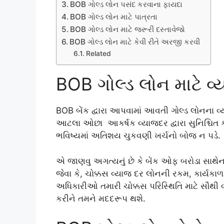
BOB ગોલ્ડ લોન પસંદ કરવાના ફાયદા
BOB ગોલ્ડ લોન માટે પાત્રતા
BOB ગોલ્ડ લોન માટે જરૂરી દસ્તાવેજો
BOB ગોલ્ડ લોન માટે કેવી રીતે અરજી કરવી
Related
BOB ગોલ્ડ લોન માટે વ
BOB બેંક દ્વારા આપવામાં આવતી ગોલ્ડ લોનના વ
આટલા ઓછા આકર્ષક વ્યાજદર દ્વારા સુનિશ્ચિત ક
ભવિષ્યમાં અતિશય ચુકવણી ખર્ચનો બોજ ન પડે.
એ જાણવુ અગત્યનું છે કે બેંક ઓફ બરોડા સાથે
જેવા કે, ચોક્કસ વ્યાજ દર લોનની રકમ, કાર્યકાળ
અધિકારીઓ તમારી ચોક્કસ પરિસ્થિતિ માટે સૌથી 
કરીને તમને મદદરૂપ થશે.