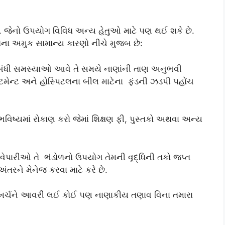
. જેનો ઉપયોગ વિવિધ અન્ય હેતુઓ માટે પણ થઈ શકે છે.
 તેના અમુક સામાન્ય કારણો નીચે મુજબ છે:
ંધી સમસ્યાઓ આવે તે સમયે નાણાંની તાણ અનુભવી
ીટમેન્ટ અને હોસ્પિટલના બીલ માટેના ફંડની ઝડપી પહોંચ
િષ્યમાં રોકાણ કરો જેમાં શિક્ષણ ફી, પુસ્તકો અથવા અન્ય
ેપારીઓ તે ભંડોળનો ઉપયોગ તેમની વૃદ્ધિની તકો જપ્ત
ંતરને મેનેજ કરવા માટે કરે છે.
િત ખર્ચને આવરી લઈ કોઈ પણ નાણાકીય તણાવ વિના તમારા