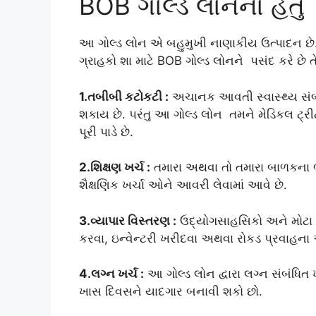
BOB ગોલ્ડ લોનનો હેતુ
આ ગોલ્ડ લોન એ બહુમુખી નાણાકીય ઉત્પાદન છે
ગ્રાહકો શા માટે BOB ગોલ્ડ લોનને પસંદ કરે છે
1.તબીબી કટોકટી :
અચાનક આવતી સ્વાસ્થ્ય સંબ
શકાય છે. પરંતુ આ ગોલ્ડ લોન તમને મેડિકલ ટ્ર
પૂરી પાડે છે.
2.શિક્ષણ ખર્ચ :
તમારા અથવા તો તમારા બાળકના ભવ
શૈક્ષણિક ખર્ચા ઓને આવરી લેવામાં આવે છે.
3.વ્યાપાર વિસ્તરણ :
ઉદ્યોગસાહસિકો અને મોટા વ
કરવા, ઇન્વેન્ટરી ખરીદવા અથવા રોકડ પ્રવાહના અ
4.લગ્ન ખર્ચ :
આ ગોલ્ડ લોન દ્વારા લગ્ન સંબંધ
ખાસ દિવસને યાદગાર બનાવી શકો છો.