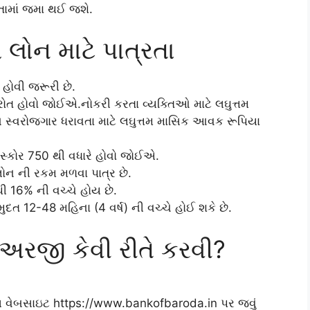
ાતામાં જમા થઈ જશે.
લોન માટે પાત્રતા
હોવી જરૂરી છે.
ોત હોવો જોઈએ.નોકરી કરતા વ્યક્તિઓ માટે લઘુત્તમ
્વરોજગાર ધરાવતા માટે લઘુત્તમ માસિક આવક રૂપિયા
 સ્કોર 750 થી વધારે હોવો જોઈએ.
ોન ની રકમ મળવા પાત્ર છે.
ી 16% ની વચ્ચે હોય છે.
દત 12-48 મહિના (4 વર્ષ) ની વચ્ચે હોઈ શકે છે.
અરજી કેવી રીતે કરવી?
ેબસાઇટ https://www.bankofbaroda.in પર જવું