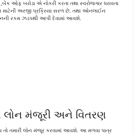
,બેંક ઓફ બરોડા એ નોકરી કરતા તથા સ્વરોજગાર ધરાવતા
ન માટેની અરજી પ્રક્રિયા સરળ છે. તથા ઓનલાઈન
ોનની રકમ ઝડપથી આપી દેવામાં આવશે.
લ લોન મંજૂરી અને વિતરણ
હોય તો તમારી લોન મંજૂર કરવામાં આવશે. આ મળવા પાત્ર