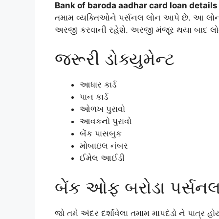
Bank of baroda aadhar card loan details
તમામ વ્યક્તિઓને પર્સનલ લોન આપે છે. આ લો
અરજી કરવાની રહેશે. અરજી મંજૂર થયા બાદ લ
જરૂરી ડોક્યુમેન્ટ
આધાર કાર્ડ
પાન કાર્ડ
ઓળખ પુરાવો
આવકનો પુરાવો
બેંક પાસબુક
મોબાઇલ નંબર
ઈમેલ આઈડી
બેંક ઓફ બરોડા પર્સન
જો તમે અંદર દર્શાવેલા તમામ માપદંડો ને પાત્ર 