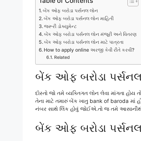
Table of Contents
બેંક ઓફ બરોડા પર્સનલ લોન
બેંક ઓફ બરોડા પર્સનલ લોન માહિતી
જરૂરી ડોક્યુમેન્ટ
બેંક ઓફ બરોડા પર્સનલ લોન મંજૂરી અને વિતરણ
બેંક ઓફ બરોડા પર્સનલ લોન માટે પાત્રતા
How to apply online અરજી કેવી રીતે કરવી?
Related
બેંક ઓફ બરોડા પર્સન
દોસ્તો જો તમે વ્યક્તિગત લોન લેવા માંગતા હોય 
તેના માટે તમારું બેંક ખાતુ bank of baroda માં હ
નંબર સાથે લિંક હોવું જોઈએ.તો જ તમે આસાની
બેંક ઓફ બરોડા પર્સનલ