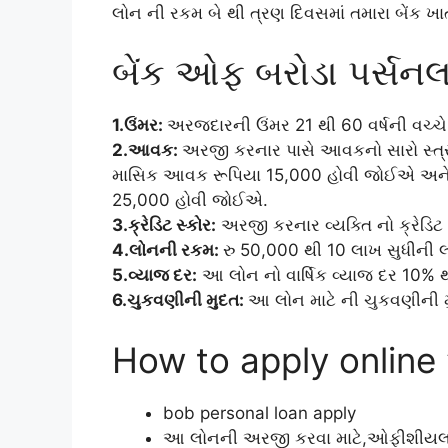
લોન ની રકમ બે થી ત્રણ દિવસમાં તમારા બેંક ખ
બેંક ઓફ બરોડા પર્સનલ 
1.ઉંમર:
અરજદારની ઉંમર 21 થી 60 વર્ષની વચ્ચે 
2.આવક:
અરજી કરનાર પાસે આવકનો સારો સ્ત્ર
માસિક આવક રૂપિયા 15,000 હોવી જોઈએ અને સ
25,000 હોવી જોઈએ.
3.ક્રેડિટ સ્કોર:
અરજી કરનાર વ્યક્તિ નો ક્રેડિટ
4.લોનની રકમ:
રુ 50,000 થી 10 લાખ સુધીની લ
5.વ્યાજ દર:
આ લોન નો વાર્ષિક વ્યાજ દર 10% થ
6.ચુકવણીની મુદત:
આ લોન માટે ની ચુકવણીની મુ
How to apply online 
bob personal loan apply
આ લોનની અરજી કરવા માટે,ઓફીશીયલ વ