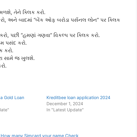
શે, તેને ક્લિક કરો.
કરો, અને બાદમાં “બેંક ઓફ બરોડા પર્સનલ લોન” પર ક્લિક
ક કરો, પછી “હમણાં ગણવા” વિકલ્પ પર ક્લિક કરો.
મ પસંદ કરો.
ક કરો.
ા સામે જ ખુલશે.
રો.
da Gold Loan
Kreditbee loan application 2024
December 1, 2024
date"
In "Latest Update"
ાસો | How many Simcard your name Check