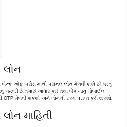
લ લોન
તો બેન્ક ઓફ બરોડા માંથી પર્સનલ લોન મેળવી શકો છો.પરંતુ
ોવું જરૂરી છે.તમારું આધાર કાર્ડ તથા બેંક ખાતુ મોબાઈલ
થી OTP મેળવી શકશો અને લોનની રકમ પ્રાપ્ત કરી શકશો.
 લોન માહિતી