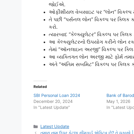
જોઈએ.
ઓફીશીયલ વેબસાઇટ પર “લોન” વિકલ્પ મળ
તે પછી “પર્સનલ લોન” વિકલ્પ પર ક્લિક 
કરો.
ત્યારબાદ “કેલ્ક્યુલેટર” વિકલ્પ પર ક્લિ
આ કેલ્ક્યુલેટરનો ઉપયોગ કરીને લોન રક
તેમાં “ઑનલાઇન અરજી” વિકલ્પ પર ક્લિ
આ વ્યક્તિગત લોન અરજી માટે ફોર્મ તમાર
અંતે “અંતિમ સબમિટ” વિકલ્પ પર ક્લિક ક
Related
SBI Personal Loan 2024
Bank of Baro
December 20, 2024
May 1, 2026
In "Latest Update"
In "Latest Up
Categories
Latest Update
તમારા નામ ઉપર કેટલા સીમકાર્ડ એક્ટિવ છે? તે ચક