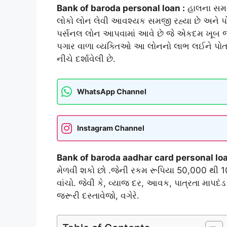
Bank of baroda personal loan :
હાલના સમય
લોકો લોન લેવી આવશ્યક સમજી રહ્યા છે અને પોત
પર્સનલ લોન આપવામાં આવે છે જે એકદમ ખૂબ 
પગાર વાળા વ્યક્તિઓ આ લોનનો લાભ લઈને પોતાની
નીચે દર્શાવેલી છે.
WhatsApp Channel
Instagram Channel
Bank of baroda aadhar card personal lo
મેળવી શકો છો .જેની રકમ રૂપિયા 50,000 થી 10
વાંચો. જેવી કે, વ્યાજ દર, આવક, પાત્રતા માપદંડ
જરૂરી દસ્તાવેજો, વગેરે.