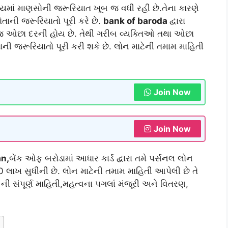
માં માણસોની જરૂરિયાત ખૂબ જ વધી રહી છે.તેના કારણે
ાની જરૂરિયાતો પૂરી કરે છે.
bank of baroda
દ્વારા
જ ઓછા દરની હોય છે. તેથી ગરીબ વ્યક્તિઓ તથા ઓછા
 જરૂરિયાતો પૂરી કરી શકે છે. લોન માટેની તમામ માહિતી
Join Now
Join Now
an,
બેંક ઓફ બરોડામાં આધાર કાર્ડ દ્વારા તમે પર્સનલ લોન
 લાખ સુધીની છે. લોન માટેની તમામ માહિતી આપેલી છે તે
 ની સંપૂર્ણ માહિતી,મહત્વના પગલાં મંજૂરી અને વિતરણ,