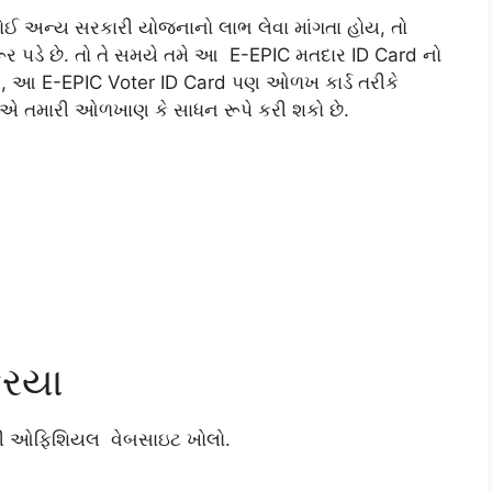
ોઈ અન્ય સરકારી યોજનાનો લાભ લેવા માંગતા હોય, તો
રૂર પડે છે. તો તે સમયે તમે આ E-EPIC મતદાર ID Card નો
 , આ E-EPIC Voter ID Card પણ ઓળખ કાર્ડ તરીકે
ાએ તમારી ઓળખાણ કે સાધન રૂપે કરી શકો છે.
રિયા
ેની ઓફિશિયલ વેબસાઇટ ખોલો.