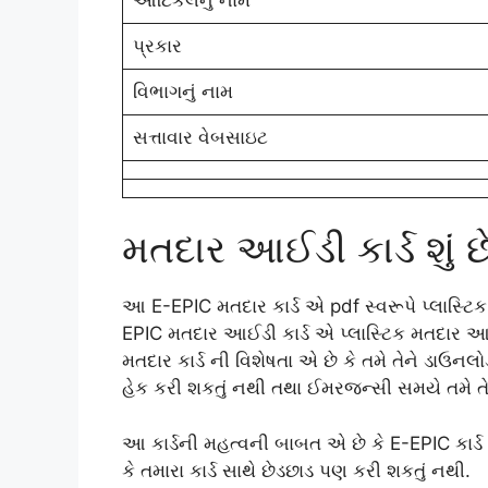
પ્રકાર
વિભાગનું નામ
સત્તાવાર વેબસાઇટ
મતદાર આઈડી કાર્ડ શું છ
આ E-EPIC મતદાર કાર્ડ એ pdf સ્વરૂપે પ્લાસ્ટિક
EPIC મતદાર આઈડી કાર્ડ એ પ્લાસ્ટિક મતદાર આઈ
મતદાર કાર્ડ ની વિશેષતા એ છે કે તમે તેને ડાઉન
હેક કરી શકતું નથી તથા ઈમરજન્સી સમયે તમે 
આ કાર્ડની મહત્વની બાબત એ છે કે E-EPIC કાર્ડ
કે તમારા કાર્ડ સાથે છેડછાડ પણ કરી શકતું નથી.