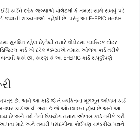
ડી કાર્ડને દરેક જગ્યાએ વોલેટમાં કે તમારા સાથે રાખવું પડે
રાઈ જવાની શક્યતાઓ રહેલી છે. પરંતુ આ E-EPIC મતદાર
 સુરક્ષિત રહેલ છે,તેથી તમારે વોલેટમાં પ્લાસ્ટિક વોટર
ડિજિટલ કાર્ડ એ દરેક જગ્યાએ તમારા ઓળખ કાર્ડ તરીકે
ે બતાવી શકો છો, કારણ કે આ E-EPIC કાર્ડ સંપૂર્ણપણે
ૂરી
ર છે. અને આ કાર્ડ જે તે વ્યક્તિના મૂળભૂત ઓળખ કાર્ડ
IC મતદાર કાર્ડ આવી ગયા છે જે ઓનલાઇન હોય છે.અને આ
ણાય છે અને તમે તેનો ઉપયોગ તમારા ઓળખ કાર્ડ તરીકે કરી
આપવા માટે અને તમારી પસંદગીના કોઈપણ રાજકીય પક્ષને