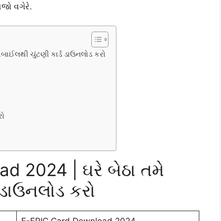
ેજો વગેરે.
બાઈલથી ચુંટણી કાર્ડ ડાઉનલોડ કરો
રો
 2024 | ઘરે બેઠા તમે
ડ ડાઉનલોડ કરો
E-EPIC Card Download 2024