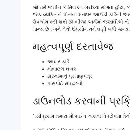
જો તમે જમીન કે મિલકત ખરીદવા માંગતા હોય, ક
દરેક વ્યક્તિ ને પોતાના મતદાર આઈડી કાર્ડની જ
ઉપયોગ કરી શકો છો.બીજા અર્થમાં જણાવીએ તો
માન્ય છે .અને તેનો ઉપયોગ તમે ઘણી બધી જગ્ય
મહત્વપૂર્ણ દસ્તાવેજ
આધાર કાર્ડ
મોબાઇલ નંબર
સરનામાનું પ્રમાણપત્ર
પાસપોર્ટ સાઇઝનો
ડાઉનલોડ કરવાની પ્રક્
1.સૌપ્રથમ તમારા મોબાઈલ અથવા લેપટોપમાં ત