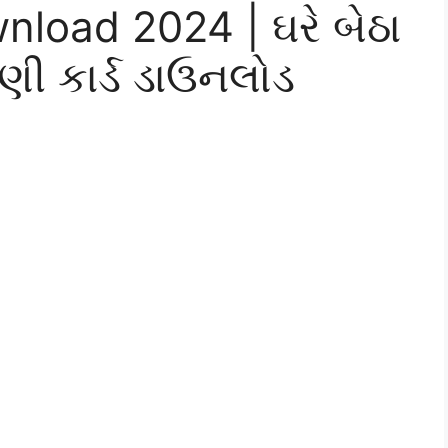
load 2024 | ઘરે બેઠા
ણી કાર્ડ ડાઉનલોડ