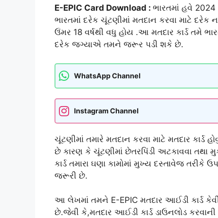
E-EPIC Card Download :
ભારતમાં હવે 2024 
ભારતમાં દરેક ચૂંટણીમાં મતદાન કરવા માટે દરેક ના
ઉંમર 18 વર્ષથી વધુ હોય .આ મતદાર કાર્ડ તમે ભા
દરેક જગ્યાએ તમને જરૂર પડી શકે છે.
WhatsApp Channel
Instagram Channel
ચૂંટણીમાં તમારે મતદાન કરવા માટે મતદાર કાર્ડ હ
છે કારણ કે ચૂંટણીમાં છેતરપિંડી અટકાવવા તથા 
કાર્ડ તમારા ઘણા કામોમાં મુખ્ય દસ્તાવેજ તરીકે ઉ
જરૂરી છે.
આ લેખમાં તમને E-EPIC મતદાર આઈડી કાર્ડ કેવી
છે.જેવી કે,મતદાર આઈડી કાર્ડ ડાઉનલોડ કરવાની 