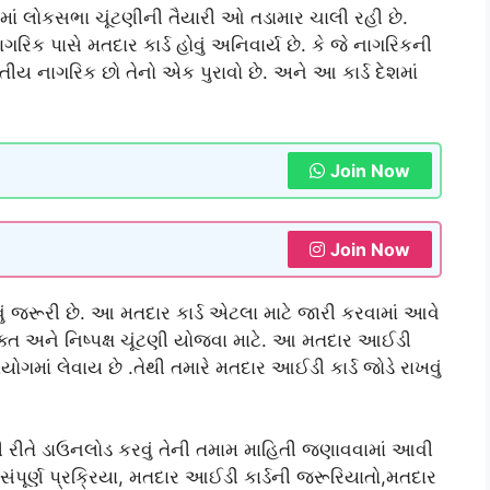
માં લોકસભા ચૂંટણીની તૈયારી ઓ તડામાર ચાલી રહી છે.
ગરિક પાસે મતદાર કાર્ડ હોવું અનિવાર્ય છે. કે જે નાગરિકની
રતીય નાગરિક છો તેનો એક પુરાવો છે. અને આ કાર્ડ દેશમાં
Join Now
Join Now
ોવું જરૂરી છે. આ મતદાર કાર્ડ એટલા માટે જારી કરવામાં આવે
મુક્ત અને નિષ્પક્ષ ચૂંટણી યોજવા માટે. આ મતદાર આઈડી
પયોગમાં લેવાય છે .તેથી તમારે મતદાર આઈડી કાર્ડ જોડે રાખવું
 રીતે ડાઉનલોડ કરવું તેની તમામ માહિતી જણાવવામાં આવી
સંપૂર્ણ પ્રક્રિયા, મતદાર આઈડી કાર્ડની જરૂરિયાતો,મતદાર