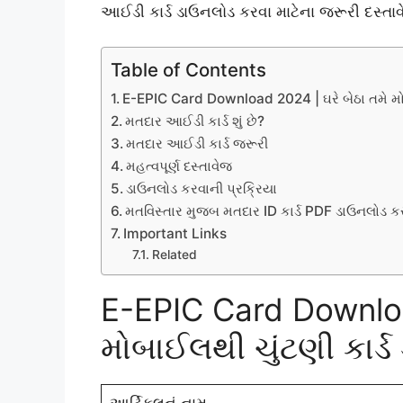
આઈડી કાર્ડ ડાઉનલોડ કરવા માટેના જરૂરી દસ્તાવ
Table of Contents
E-EPIC Card Download 2024 | ઘરે બેઠા તમે મો
મતદાર આઈડી કાર્ડ શું છે?
મતદાર આઈડી કાર્ડ જરૂરી
મહત્વપૂર્ણ દસ્તાવેજ
ડાઉનલોડ કરવાની પ્રક્રિયા
મતવિસ્તાર મુજબ મતદાર ID કાર્ડ PDF ડાઉનલોડ ક
Important Links
Related
E-EPIC Card Download
મોબાઈલથી ચુંટણી કાર્
આર્ટિકલનું નામ