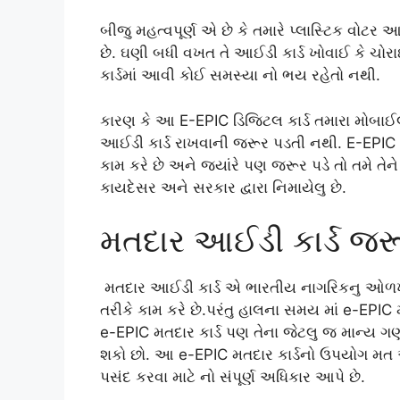
બીજુ મહત્વપૂર્ણ એ છે કે તમારે પ્લાસ્ટિક વોટર આઈ
છે. ઘણી બધી વખત તે આઈડી કાર્ડ ખોવાઈ કે ચો
કાર્ડમાં આવી કોઈ સમસ્યા નો ભય રહેતો નથી.
કારણ કે આ E-EPIC ડિજિટલ કાર્ડ તમારા મોબાઈલમાં
આઈડી કાર્ડ રાખવાની જરૂર પડતી નથી. E-EPIC 
કામ કરે છે અને જ્યાંરે પણ જરૂર પડે તો તમે તેન
કાયદેસર અને સરકાર દ્વારા નિમાયેલુ છે.
મતદાર આઈડી કાર્ડ જર
મતદાર આઈડી કાર્ડ એ ભારતીય નાગરિકનુ ઓળખપત્
તરીકે કામ કરે છે.પરંતુ હાલના સમય માં e-EP
e-EPIC મતદાર કાર્ડ પણ તેના જેટલુ જ માન્ય ગ
શકો છો. આ e-EPIC મતદાર કાર્ડનો ઉપયોગ મત 
પસંદ કરવા માટે નો સંપૂર્ણ અધિકાર આપે છે.