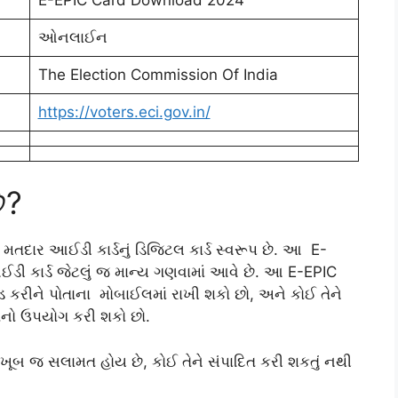
ઓનલાઈન
The Election Commission Of India
https://voters.eci.gov.in/
ે?
 મતદાર આઈડી કાર્ડનું ડિજિટલ કાર્ડ સ્વરૂપ છે. આ E-
ડી કાર્ડ જેટલું જ માન્ય ગણવામાં આવે છે. આ E-EPIC
લોડ કરીને પોતાના મોબાઈલમાં રાખી શકો છો, અને કોઈ તેને
તેનો ઉપયોગ કરી શકો છો.
 ખૂબ જ સલામત હોય છે, કોઈ તેને સંપાદિત કરી શકતું નથી