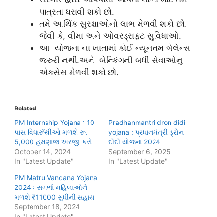
પાત્રતા ધરાવી શકો છો.
તમે આર્થિક સુરક્ષાઓનો લાભ મેળવી શકો છો.
જેવી કે, વીમા અને ઓવરડ્રાફ્ટ સુવિધાઓ.
આ યોજના ના ખાતામાં કોઈ ન્યૂનતમ બેલેન્સ
જરુરી નથી.અને બેન્કિંગની બધી સેવાઓનુ
એક્સેસ મેળવી શકો છો.
Related
PM Internship Yojana : 10
Pradhanmantri dron didi
પાસ વિધાર્રૂથીઓ મળશે રૂ.
yojana : પ્રધાનમંત્રી ડ્રોન
5,000 હમણાજ અરજી કરો
દીદી યોજના 2024
October 14, 2024
September 6, 2025
In "Latest Update"
In "Latest Update"
PM Matru Vandana Yojana
2024 : સગર્ભા મહિલાઓને
મળશે ₹11000 સુધીની સહાય
September 18, 2024
In "Latest Update"