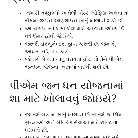
તમારી નજીકમાં આવેલી પોસ્ટ ઓફિસ અથવા તો
બેંકમાં જઈને ઓફલાઈન ખાતું ખોલાવી શકો છો.
આ યોજનાનો લાભ લેવા માટે ઓછામાં ઓછા 10
વર્ષ ઉંમર હોવી જોઈએ.
જરૂરી ડોક્યુમેન્ટસ હોવા જરૂરી છે. જેમ કે,
આધાર કાર્ડ, પાનકાર્ડ.
જો તમે બેંકમાં ખાતું ધરાવતા હોય તો તેને પીએમ
જનધન યોજના ખાતામાં બદલી શકો છો.
પીએમ જન ધન યોજનામાં
શા માટે ખોલાવવું જોઇયે?
જો તમે બેંક મા ખાતું ખોલાવો છો તો તમે આર્થિક
સુરક્ષાઓ અને બેન્કિંગ સેવાઓ માટે યોગ્યતા
ધરાવવો છો.
સરકાર દ્વારા આપવામાં આવતા લાભો માટે તમે