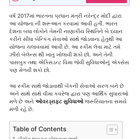
વર્ષ 2017માં ભારતના પ્રધાન મંત્રી નરેન્દ્ર મોદી દ્વારા
આ યોજના ની શરૂઆત કરવામાં આવી હતી. ભારત
દેશના બધા લોકોને તેમની નાણાકીય સ્થિતિને બે ધ્યાન
કરીને સીધા બેન્કિંગ સેવાઓ સાથે જોડવાના હેતુથી આ
યોજના ચલાવવામાં આવી છે. આ સ્કીમ લેવા માટે તમે
ઝીરો બેલેન્સ થી ખાતુ ખોલાવી શકો છો. અને તેની
પાસબુક તથા એક્સિડન્ટ વિમા જેવી સુવિધાઓનું એક્સેસ
પણ મેળવી શકો છો.
આ સ્કીમ સાથે જોડાવાથી બેંકની સેવાઓ સરળ બને છે
અને સાથે સાથે વીમા કવરેજ દ્વારા પણ આર્થિક સુધારાઓ
મળે છે અને
ઓવરડ્રાફ્ટ સુવિધાઓ
જરૂરિયાતના સમયે
મળી રહે છે.
Table of Contents
પીએમ જન ધન યોજનાના લાભો