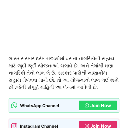
ભારત સરકાર દરેક રાજ્યોમાં વસતા નાગરિકોની સહાય
માટે જુદી જુદી યોજનાઓ ચલાવે છે. અને તેમાંથી ઘણા
નાગરિકો તેનો લાભ લે છે. સરકાર પાસેથી નાણાકીય
સહાય મેળવવા માંગો છો. તો આ યોજનાનો લાભ લઈ શકો
છો .જેની સંપૂર્ણ માહિતી આ લેખમાં આપેલી છે.
Join Now
WhatsApp Channel
Join Now
Instagram Channel