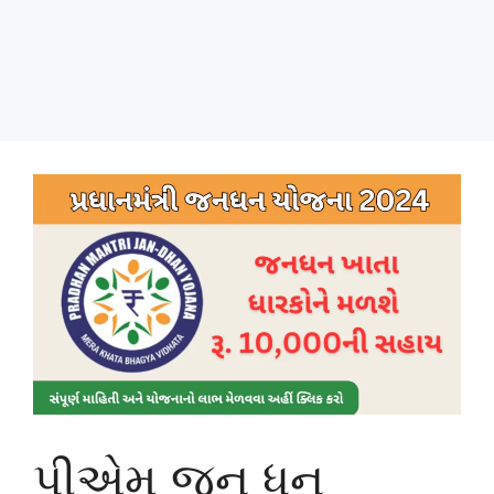
પીએમ જન ધન