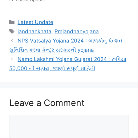
Categories
Latest Update
Tags
jandhankhata
,
Pmjandhanyojana
NPS Vatsalya Yojana 2024 : બાળકોનું પેન્શન
સુનિશ્ચિત કરવા કેન્દ્ર સરકારની yojana
Namo Lakshmi Yojana Gujarat 2024 : રૂપિયા
50,000 ની સહાય, જાણો સંપૂર્ણ માહિતી
Leave a Comment
Comment