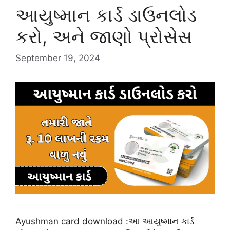
આયુષ્માન કાર્ડ ડાઉનલોડ
કરો, અને જાણો પ્રોસેસ
September 19, 2024
Ayushman card download :આ આયુષ્માન કાર્ડ