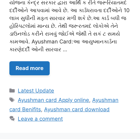
યોજના કેન્દ્ર સરકાર દ્વારા આર્થિ ક રીતે જરૂરિયાતમદં
દર્દીઓને આપવામાં આવે છે. આ કાર્ડધરાવતા દર્દીઓને 10
લાખ સુધીની મફત સારવાર મળી શકે છે.આ કાર્ડ બધી જ
હોસ્પિટલોમાં માન્ય છે. તેથી જરૂરતમદં લોકોએ તેને
ડાઉનલોડ કરીને રાખવું જોઈએ જેથી તે સકં ટ સમયે
કામઆવે. Ayushman Card:આ આયુષ્માનકાર્ડના
કારણેદર્દી ઓની સારવાર …
Read more
Categories
Latest Update
Tags
Ayushman card Apply online
,
Ayushman
card Benifits
,
Ayushman card download
Leave a comment