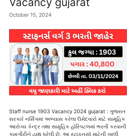
Vacancy gujarat
October 15, 2024
Staff nurse 1903 Vacancy 2024 gujarat : ગુજરાત
સરકારે નર્સિંગમાં અભ્યાસ કરેલા ઉમેદવારો માટે સામૂહિક
આરોગ્ય કેન્દ્ર તથા સામુહિક હોસ્પિટલમાં ભરતી કરવાની
કામગીરીને હાથ ધરેલી છે. આ સ્ટાફનસૉ માટેની ખાલી