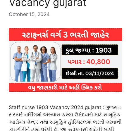
Vacancy gujarat
October 15, 2024
Staff nurse 1903 Vacancy 2024 gujarat : ગુજરાત
સરકારે નર્સિંગમાં અભ્યાસ કરેલા ઉમેદવારો માટે સામૂહિક
આરોગ્ય કેન્દ્ર તથા સામુહિક હોસ્પિટલમાં ભરતી કરવાની
કામગીરીને હાથ ધરેલી છે. આ સ્ટાફનસૉ માટેની ખાલી