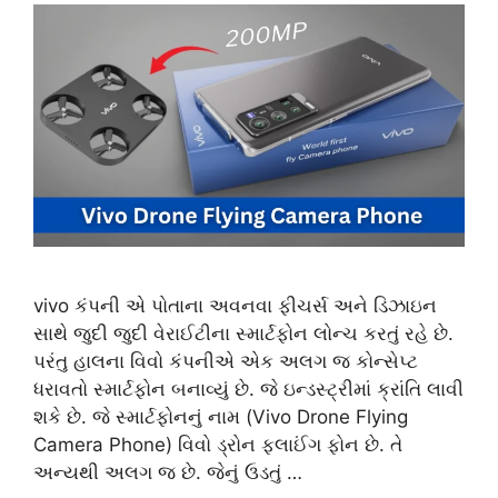
vivo કંપની એ પોતાના અવનવા ફીચર્સ અને ડિઝાઇન
સાથે જુદી જુદી વેરાઈટીના સ્માર્ટફોન લોન્ચ કરતું રહે છે.
પરંતુ હાલના વિવો કંપનીએ એક અલગ જ કોન્સેપ્ટ
ધરાવતો સ્માર્ટફોન બનાવ્યું છે. જે ઇન્ડસ્ટ્રીમાં ક્રાંતિ લાવી
શકે છે. જે સ્માર્ટફોનનું નામ (Vivo Drone Flying
Camera Phone) વિવો ડ્રોન ફ્લાઈંગ ફોન છે. તે
અન્યથી અલગ જ છે. જેનું ઉડતું …