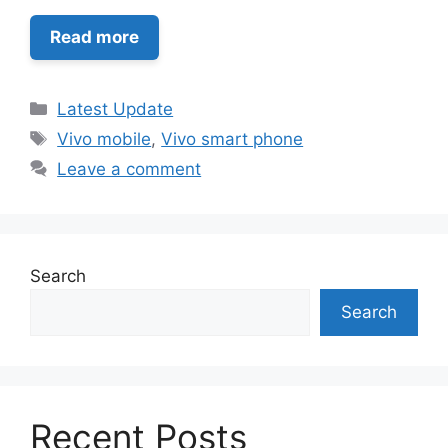
Read more
Categories
Latest Update
Tags
Vivo mobile
,
Vivo smart phone
Leave a comment
Search
Search
Recent Posts