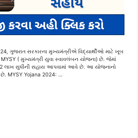
 ગુજરાત સરકારના મુખ્યમંત્રીએ વિદ્યાર્થીઓ માટે ખૂબ
MYSY ( મુખ્યમંત્રી યુવા સ્વાવલંબન યોજના) છે. જેમાં
થી 2 લાખ સુધીની સહાય આપવામાં આવે છે. આ યોજનાનો
લી છે. MYSY Yojana 2024: …