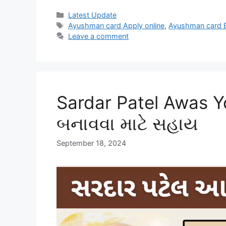
Categories
Latest Update
Tags
Ayushman card Apply online
,
Ayushman card B
Leave a comment
Sardar Patel Awas Yo
બનાવવા માટે સહાય
September 18, 2024