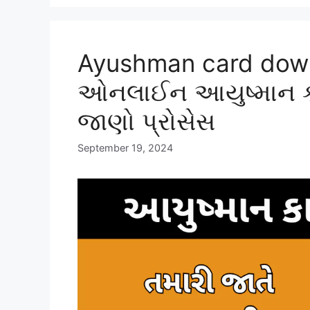
Ayushman card downlo
ઓનલાઈન આયુષ્માન કાર
જાણો પ્રોસેસ
September 19, 2024