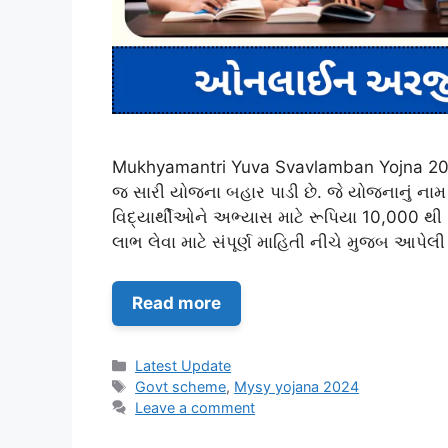
Mukhyamantri Yuva Svavlamban Yojna 2024,
જ સારી યોજના બહાર પાડી છે. જે યોજનાનું નામ 
વિદ્યાર્થીઓને અભ્યાસ માટે રૂપિયા 10,000 
લાભ લેવા માટે સંપૂર્ણ માહિતી નીચે મુજબ આપે
Read more
Categories
Latest Update
Tags
Govt scheme
,
Mysy yojana 2024
Leave a comment