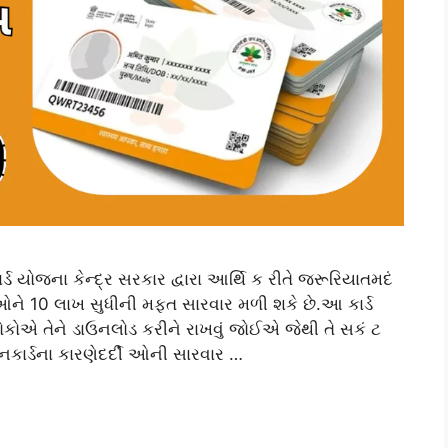
ોજના કેન્દ્ર સરકાર દ્વારા આર્થિ ક રીતે જરૂરિયાતમદં
ીઓને 10 લાખ સુધીની મફત સારવાર મળી શકે છે.આ કાર્ડ
લોકોએ તેને ડાઉનલોડ કરીને રાખવું જોઈએ જેથી તે સકં ટ
ર્ડના કારણેદર્દી ઓની સારવાર …