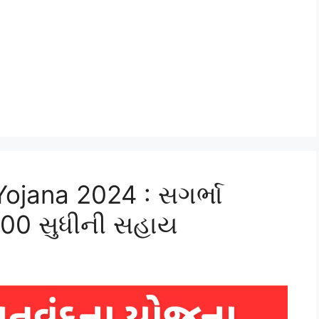
jana 2024 : સગર્ભા
00 સુધીની સહાય