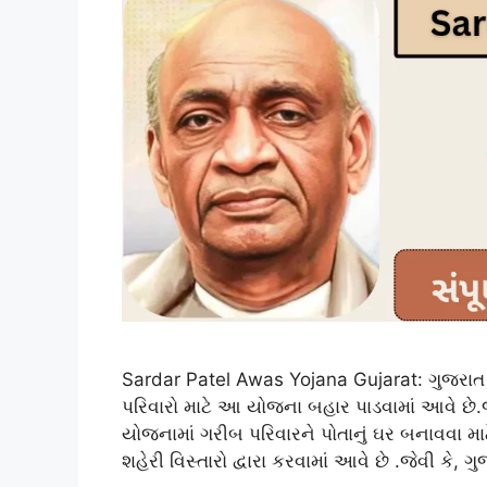
Sardar Patel Awas Yojana Gujarat: ગુજરાત
પરિવારો માટે આ યોજના બહાર પાડવામાં આવે છ
યોજનામાં ગરીબ પરિવારને પોતાનું ઘર બનાવવા મ
શહેરી વિસ્તારો દ્વારા કરવામાં આવે છે .જેવી કે, 