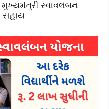
ુખ્યમંત્રી સ્વાવલંબન
ી સહાય