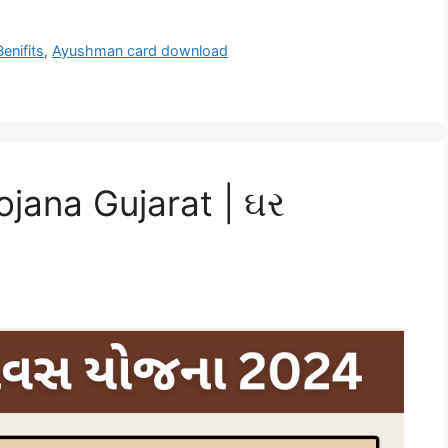
enifits
,
Ayushman card download
jana Gujarat | ઘર